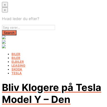
×
×
Hvad leder du efter?
BILER
BILER
ELBILER
LEASING
SKODA
TESLA
Bliv Klogere på Tesla
Model Y – Den