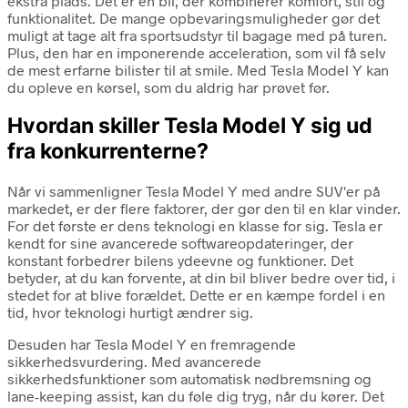
ekstra plads. Det er en bil, der kombinerer komfort, stil og
funktionalitet. De mange opbevaringsmuligheder gør det
muligt at tage alt fra sportsudstyr til bagage med på turen.
Plus, den har en imponerende acceleration, som vil få selv
de mest erfarne bilister til at smile. Med Tesla Model Y kan
du opleve en kørsel, som du aldrig har prøvet før.
Hvordan skiller Tesla Model Y sig ud
fra konkurrenterne?
Når vi sammenligner Tesla Model Y med andre SUV'er på
markedet, er der flere faktorer, der gør den til en klar vinder.
For det første er dens teknologi en klasse for sig. Tesla er
kendt for sine avancerede softwareopdateringer, der
konstant forbedrer bilens ydeevne og funktioner. Det
betyder, at du kan forvente, at din bil bliver bedre over tid, i
stedet for at blive forældet. Dette er en kæmpe fordel i en
tid, hvor teknologi hurtigt ændrer sig.
Desuden har Tesla Model Y en fremragende
sikkerhedsvurdering. Med avancerede
sikkerhedsfunktioner som automatisk nødbremsning og
lane-keeping assist, kan du føle dig tryg, når du kører. Det