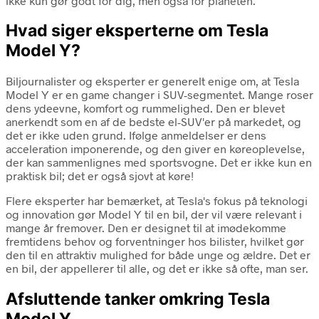
ikke kun gør godt for dig, men også for planeten.
Hvad siger eksperterne om Tesla
Model Y?
Biljournalister og eksperter er generelt enige om, at Tesla
Model Y er en game changer i SUV-segmentet. Mange roser
dens ydeevne, komfort og rummelighed. Den er blevet
anerkendt som en af de bedste el-SUV'er på markedet, og
det er ikke uden grund. Ifølge anmeldelser er dens
acceleration imponerende, og den giver en køreoplevelse,
der kan sammenlignes med sportsvogne. Det er ikke kun en
praktisk bil; det er også sjovt at køre!
Flere eksperter har bemærket, at Tesla's fokus på teknologi
og innovation gør Model Y til en bil, der vil være relevant i
mange år fremover. Den er designet til at imødekomme
fremtidens behov og forventninger hos bilister, hvilket gør
den til en attraktiv mulighed for både unge og ældre. Det er
en bil, der appellerer til alle, og det er ikke så ofte, man ser.
Afsluttende tanker omkring Tesla
Model Y