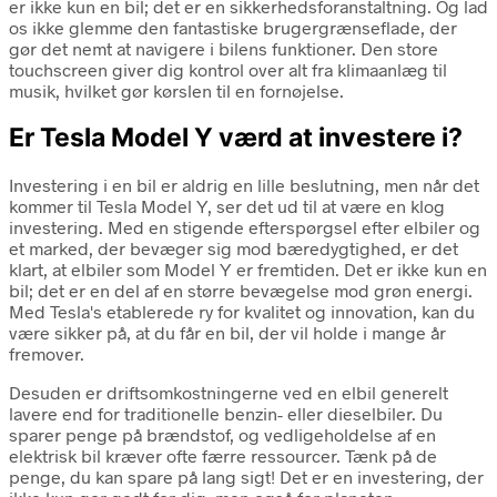
er ikke kun en bil; det er en sikkerhedsforanstaltning. Og lad
os ikke glemme den fantastiske brugergrænseflade, der
gør det nemt at navigere i bilens funktioner. Den store
touchscreen giver dig kontrol over alt fra klimaanlæg til
musik, hvilket gør kørslen til en fornøjelse.
Er Tesla Model Y værd at investere i?
Investering i en bil er aldrig en lille beslutning, men når det
kommer til Tesla Model Y, ser det ud til at være en klog
investering. Med en stigende efterspørgsel efter elbiler og
et marked, der bevæger sig mod bæredygtighed, er det
klart, at elbiler som Model Y er fremtiden. Det er ikke kun en
bil; det er en del af en større bevægelse mod grøn energi.
Med Tesla's etablerede ry for kvalitet og innovation, kan du
være sikker på, at du får en bil, der vil holde i mange år
fremover.
Desuden er driftsomkostningerne ved en elbil generelt
lavere end for traditionelle benzin- eller dieselbiler. Du
sparer penge på brændstof, og vedligeholdelse af en
elektrisk bil kræver ofte færre ressourcer. Tænk på de
penge, du kan spare på lang sigt! Det er en investering, der