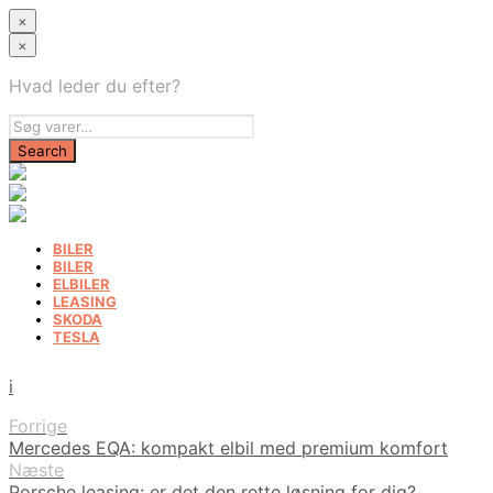
×
×
Hvad leder du efter?
BILER
BILER
ELBILER
LEASING
SKODA
TESLA
i
Forrige
Mercedes EQA: kompakt elbil med premium komfort
Næste
Porsche leasing: er det den rette løsning for dig?